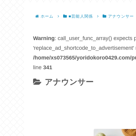
ホーム
■芸能人関係
アナウンサー
Warning
: call_user_func_array() expects p
'replace_ad_shortcode_to_advertisement' n
/home/xs073565/yoridokoro0429.com/pu
line
341
アナウンサー