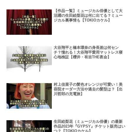
【作品一覧】ミュージカル俳優として大
活躍の生田絵梨花は何に出てる？ミュー
ジカル裏事情も【TOKIOカケル】
大谷翔平と橋本環奈の身長差は何セン
チ？憧れる！大谷翔平愛用マットレス寝
心地検証【櫻井・有吉THE夜会】
村上佳菜子の髪色オレンジが可愛い！美
容院オーダー方法や過去の髪型は？【出
川哲郎の充電旅】
生田絵梨花（ミュージカル俳優）の最新
作品2023年『GYPSY』チケット販売はい
つ？【TOKIOカケル】