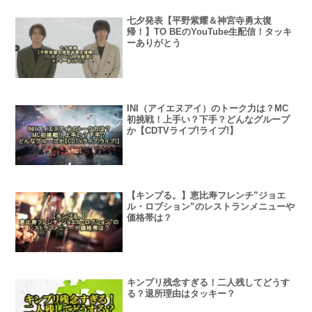
七夕発表【平野紫耀＆神宮寺勇太復
帰！】TO BEのYouTube生配信！タッキ
ーありがとう
INI（アイエヌアイ）のトーク力は？MC
初挑戦！上手い？下手？どんなグループ
か【CDTVライブ!ライブ!】
【キンプる。】恵比寿フレンチ”ジョエ
ル・ロブション”のレストランメニューや
価格帯は？
キンプリ残念すぎる！二人残してどうす
る？退所理由はタッキー？