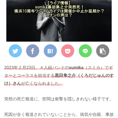
2023年２月23日、４人組バンドの
sumika
（スミカ）でギ
ターとコーラスを担当する
黒田隼之介（くろだじゅんのす
け）さん
が亡くなられました。
突然の死亡報道に、世間は衝撃を隠しきれない様子です。
死因が全く報道されていないことから、病気や自殺、事故