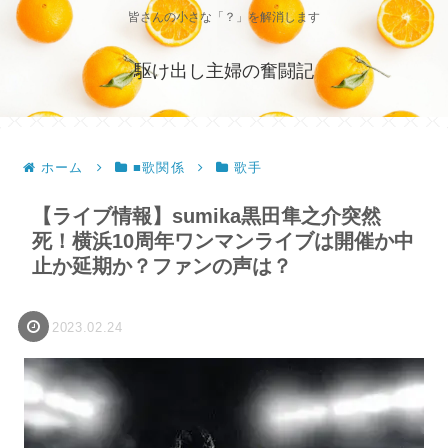
皆さんの小さな「？」を解消します
駆け出し主婦の奮闘記
ホーム
■歌関係
歌手
【ライブ情報】sumika黒田隼之介突然
死！横浜10周年ワンマンライブは開催か中
止か延期か？ファンの声は？
2023.02.24