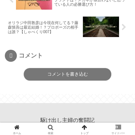
ている人の必勝選び方！
オリラジ中田敦彦は今現在何してる？藤
森慎吾は最近結婚！？プロポーズの相手
は誰？【しゃべくり007】
コメント
コメントを書き込む
駆け出し主婦の奮闘記
© 2022 駆け出し主婦の奮闘記.
ホーム
検索
トップ
サイドバー