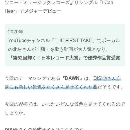
ソニー・ミュージックレコーズよりシングル「I Can
Hear」で
メジャーデビュー
2020年
YouTubeチャンネル「THE FIRST TAKE」でボーカル
の北村さんが
「猫」
を歌う動画が大人気となり、
『第62回輝く！日本レコード大賞』で優秀作品賞受賞
今回のテーマソングである
『DAWN』
は、
DISH//さん自
身にも新しい景色をたくさん見せてくれた曲
だそうです。
今回のW杯では、いったいどんな景色を見せてくれるので
しょうか。
DISH//さんの公式サイト
は
こちら
です。