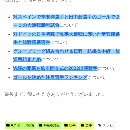
る方
は、こちらもご覧ください。
対スペインで堂安律選手と田中碧選手のゴールで２
－１の大逆転勝利試合
について
対ドイツの日本初戦で見事大逆転に導いた堂安律選
手と浅野拓磨選手
について
グループリーグ組み合わせ＆日程・結果＆中継・放
送番組まとめ
について
W杯の開幕を飾る開会式の2022出演歌手
について
ゴールを決めた注目選手ランキング
について
最後までご覧いただきありがとうございました。
■スポーツ関係
■海外関係
歌手
選手
テレビ