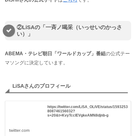
②LiSAの「一斉ノ喝采（いっせいのかっさ
い）」
ABEMA・テレビ朝日「ワールドカップ」番組
の公式テー
マソングに決定しています。
LiSAさんのプロフィール
https://twitter.com/LiSA_OLiVE/status/1593253
808746156032?
s=20&t=KvyTcclEVgkeAMN8djnb-g
twitter.com