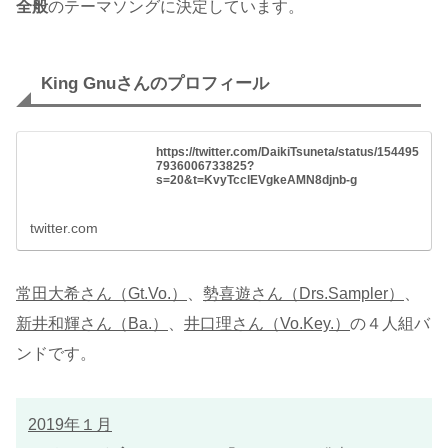
全般
のテーマソングに決定しています。
King Gnuさんのプロフィール
https://twitter.com/DaikiTsuneta/status/154495
7936006733825?
s=20&t=KvyTcclEVgkeAMN8djnb-g
twitter.com
常田大希さん（Gt.Vo.）
、
勢喜遊さん（Drs.Sampler）
、
新井和輝さん（Ba.）
、
井口理さん（Vo.Key.）
の４人組バ
ンドです。
2019年１月