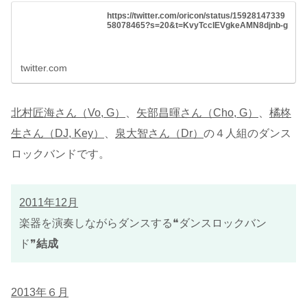
https://twitter.com/oricon/status/15928147339
58078465?s=20&t=KvyTcclEVgkeAMN8djnb-g
twitter.com
北村匠海さん（Vo, G）
、
矢部昌暉さん（Cho, G）
、
橘柊
生さん（DJ, Key）
、
泉大智さん（Dr）
の４人組のダンス
ロックバンドです。
2011年12月
楽器を演奏しながらダンスする❝ダンスロックバン
ド❞
結成
2013年６月