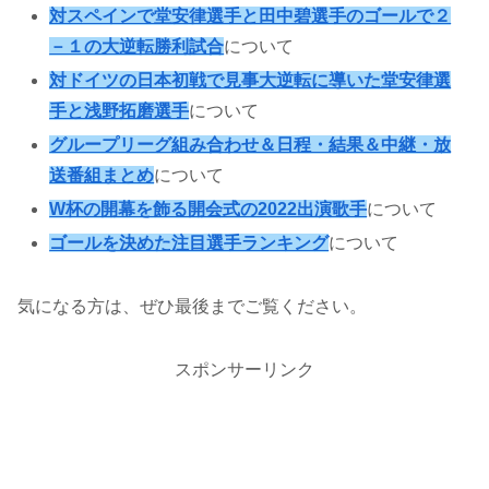
対スペインで堂安律選手と田中碧選手のゴールで２
－１の大逆転勝利試合
について
対ドイツの日本初戦で見事大逆転に導いた堂安律選
手と浅野拓磨選手
について
グループリーグ組み合わせ＆日程・結果＆中継・放
送番組まとめ
について
W杯の開幕を飾る開会式の2022出演歌手
について
ゴールを決めた注目選手ランキング
について
気になる方は、ぜひ最後までご覧ください。
スポンサーリンク