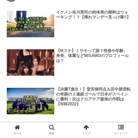
イケメン吉川晃司の肉体美の根幹はウォ
ーキング！？【帰れマンデー見っけ隊!!】
【Mステ】ミサモって誰？性格や年齢、
身長、体重などMISAMOのプロフィール
は？
【決勝T進出！】堂安律同点＆田中碧逆転
の奇跡の２連続ゴールで日本がスペイン
に勝利！次はクロアチア森保の作戦は
【W杯2022】
窪塚洋介って誰？40代でお腹出てない！
肌キレイの秘訣の食事や体重は？
ホーム
検索
トップ
サイドバー