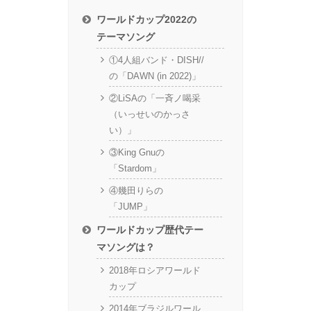
ワールドカップ2022の
テーマソング
①4人組バンド・DISH//
の「DAWN (in 2022)」
②LiSAの「一斉ノ喝采
（いっせいのかっさ
い）」
③King Gnuの
「Stardom」
④幾田りらの
「JUMP」
ワールドカップ歴代テー
マソングは？
2018年ロシアワールド
カップ
2014年ブラジルワール