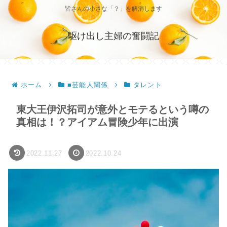
皆さんの小さな「？」を解消します
駆け出し主婦の奮闘記
ホーム
■芸能人関係
タレント
東大王伊沢拓司が意外とモテるという噂の
真相は！？アイアム冒険少年に出演
2022.11.27
2022.10.24