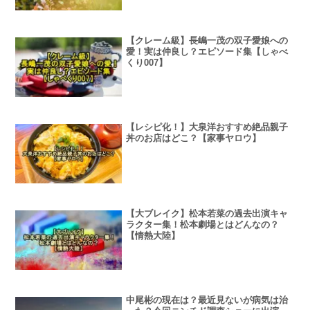
【クレーム級】長嶋一茂の双子愛娘への
愛！実は仲良し？エピソード集【しゃべ
くり007】
【レシピ化！】大泉洋おすすめ絶品親子
丼のお店はどこ？【家事ヤロウ】
【大ブレイク】松本若菜の過去出演キャ
ラクター集！松本劇場とはどんなの？
【情熱大陸】
中尾彬の現在は？最近見ないが病気は治