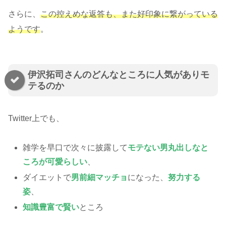
さらに、
この控えめな返答も、また好印象に繋がっている
ようです
。
伊沢拓司さんのどんなところに人気がありモ
テるのか
Twitter上でも、
雑学を早口で次々に披露して
モテない男丸出しなと
ころが可愛らしい
、
ダイエットで
男前細マッチョ
になった、
努力する
姿
、
知識豊富で賢い
ところ