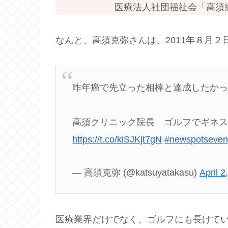
医療法人社団福祉会「高須病
なんと、高須克弥さんは、2011年８月２
昨年癌で先立った相棒と達成したか
高須クリニック院長 ゴルフでギネス
https://t.co/kiSJKjt7gN
#newspotseve
— 高須克弥 (@katsuyatakasu)
April 2
医療業界だけでなく、ゴルフにも長けて