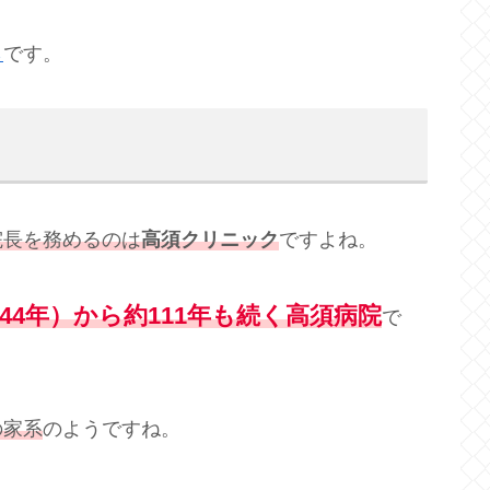
ら
です。
院長を務めるのは
高須クリニック
ですよね。
治44年）から約111年も続く高須病院
で
の家系
のようですね。